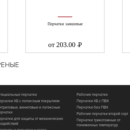
Перчатки замшевые
от 203.00
Р
УБ.
РЕНЫЕ
пециальные перчатки
Рабочие перчатки
ерчатки ХБ с латексным покрытием
Перчатки ХБ с ПВХ
итриловые, виниловые и латексные
Перчатки без ПВХ
ерчатки
Рабочие перчатки второй сорт
ерчатки для защиты от механических
Перчатки трикотажные от
оздействий
пониженных температур