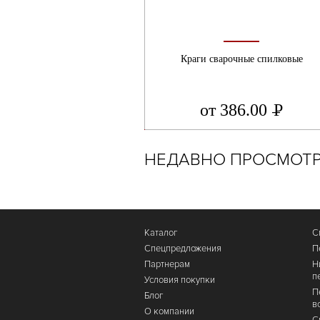
Краги сварочные спилковые
от 386.00
Р
УБ.
НЕДАВНО ПРОСМОТ
Каталог
С
Спецпредложения
П
Партнерам
Н
п
Условия покупки
П
Блог
в
О компании