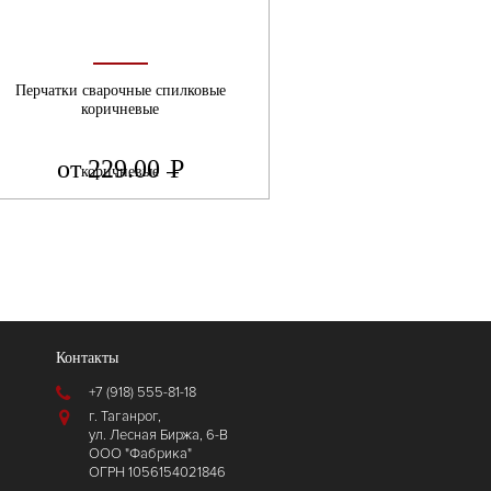
Перчатки сварочные спилковые
коричневые
от 229.00
Р
УБ.
Контакты
+7 (918) 555-81-18
г. Таганрог,
ул. Лесная Биржа, 6-В
ООО "Фабрика"
ОГРН 1056154021846