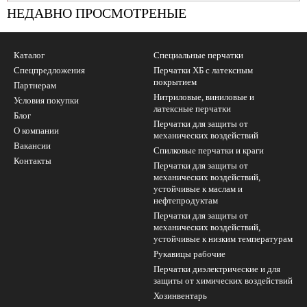
УБ.
НЕДАВНО ПРОСМОТРЕНЫЕ
Каталог
Специальные перчатки
Спецпредложения
Перчатки ХБ с латексным
покрытием
Партнерам
Нитриловые, виниловые и
Условия покупки
латексные перчатки
Блог
Перчатки для защиты от
О компании
механических воздействий
Вакансии
Cпилковые перчатки и краги
Контакты
Перчатки для защиты от
механических воздействий,
устойчивые к маслам и
нефтепродуктам
Перчатки для защиты от
механических воздействий,
устойчивые к низким температурам
Рукавицы рабочие
Перчатки диэлектрические и для
защиты от химических воздействий
Хозинвентарь